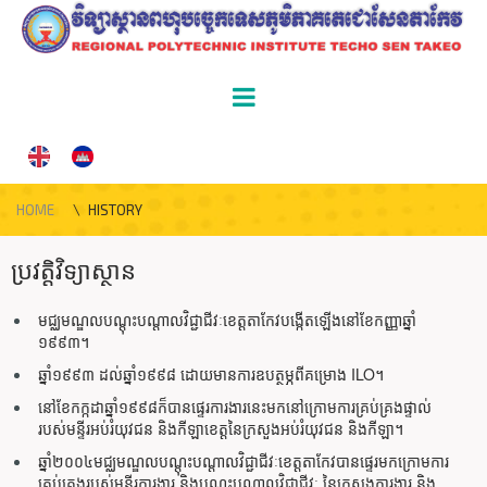
HOME
\
HISTORY
ប្រវត្តិវិទ្យាស្ថាន
មជ្ឈមណ្ឌលបណ្តុះបណ្តាលវិជ្ជាជីវៈខេត្តតាកែវបង្កើតឡើងនៅខែកញ្ញាឆ្នាំ
១៩៩៣។
ឆ្នាំ១៩៩៣ ដល់ឆ្នាំ១៩៩៨ ដោយមានការឧបត្ថម្ភពីគម្រោង ILO។
នៅខែកក្កដាឆ្នាំ១៩៩៨ក៏បានផ្ទេរការងារនេះមកនៅក្រោមការគ្រប់គ្រងផ្ទាល់
របស់មន្ទីរអប់រំយុវជន និងកីឡាខេត្តនៃក្រសួងអប់រំយុវជន និងកីឡា។
ឆ្នាំ២០០៤មជ្ឈមណ្ឌលបណ្តុះបណ្តាលវិជ្ជាជីវៈខេត្តតាកែវបានផ្ទេរមកក្រោមការ
គ្រប់គ្រងរបស់មន្ទីរការងារ និងបណ្តុះបណ្តាលវិជ្ជាជីវៈ នៃក្រសួងការងារ និង