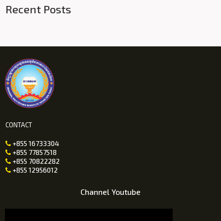
Recent Posts
CONTACT
+855 16733304

+855 77857518

+855 70822282

+855 12956012

Channel Youtube