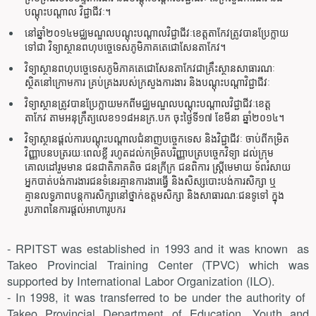
បណ្តុះបណ្តាល វិជ្ជាជីវៈ។
នៅឆ្នាំ២០១៤មជ្ឈមណ្ឌលបណ្តុះបណ្តាលវិជ្ជាជីវៈខេត្តតាកែវត្រូវបានប្រែក្លាយ
ទៅជា វិទ្យាស្ថានពហុបច្ចេទេសភូមិភាគតេជោសែនតាកែវ។
វិទ្យាស្ថានពហុបច្ចេទេសភូមិភាគតេជោសែនតាកែវជាគ្រឹះស្ថានសាធារណៈ
ស្ថិតនៅក្រោមការ គ្រប់គ្រងរបស់ក្រសួងការងារ និងបណ្តុះបណ្តាវិជ្ជាជីវៈ
វិទ្យាស្ថានត្រូវបានប្រែក្លាយមកពីមជ្ឈមណ្ឌលបណ្តុះបណ្តាលវិជ្ជាជីវៈខេត្ត
តាកែវ តាមអនុក្រឹត្យលេខ១១៨អនក្រ.បក ចុះថ្ងៃទី១៧ ខែមីនា ឆ្នាំ២០១៤។
វិទ្យាស្ថានផ្តល់ការបណ្តុះបណ្តាលជំនាញបច្ចេកទេស និងវិជ្ជាជីវៈ ចាប់ពីកម្រិត
វិញ្ញាបនបត្ររយៈពេលខ្លី រហូតដល់កម្រិតបរិញ្ញាបត្របច្ចេកវិទ្យា ដល់ក្រុម
គោលដៅរួមមាន ជនជាតិភាគតិច ជនក្រីក្រ ជនពិការ ស្រ្តីមេមាយ ទ័ពរំសាយ
អ្នកបាត់បង់ការងារជនទំនេរគ្មានការងារធ្វើ និងសិស្សបោះបង់ការសិក្សា ឬ
គ្មានលទ្ធភាពបន្តការសិក្សានៅថ្នាក់ឧត្តមសិក្សា និងសាធារណៈជនទូទៅ ក្នុង
រូបភាពនៃការផ្តល់អាហារូបករ
-
RPITST was established in 1993 and it was known as
Takeo Provincial
Training Center (TPVC) which
was
supported by International Labor
Organization (ILO)
.
- In 1998, it was transferred to be under the authority of
Takeo Provincial Department of Education, Youth and